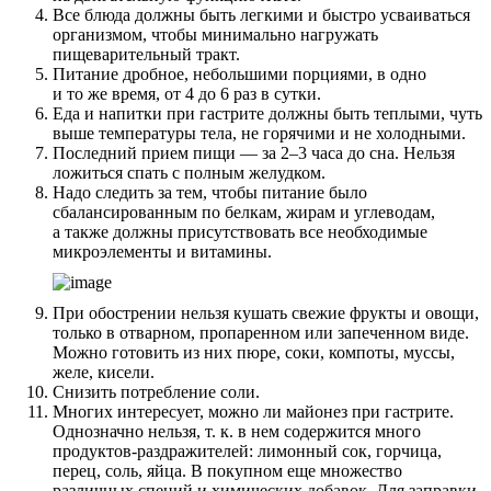
Все блюда должны быть легкими и быстро усваиваться
организмом, чтобы минимально нагружать
пищеварительный тракт.
Питание дробное, небольшими порциями, в одно
и то же время, от 4 до 6 раз в сутки.
Еда и напитки при гастрите должны быть теплыми, чуть
выше температуры тела, не горячими и не холодными.
Последний прием пищи — за 2–3 часа до сна. Нельзя
ложиться спать с полным желудком.
Надо следить за тем, чтобы питание было
сбалансированным по белкам, жирам и углеводам,
а также должны присутствовать все необходимые
микроэлементы и витамины.
При обострении нельзя кушать свежие фрукты и овощи,
только в отварном, пропаренном или запеченном виде.
Можно готовить из них пюре, соки, компоты, муссы,
желе, кисели.
Снизить потребление соли.
Многих интересует, можно ли майонез при гастрите.
Однозначно нельзя, т. к. в нем содержится много
продуктов-раздражителей: лимонный сок, горчица,
перец, соль, яйца. В покупном еще множество
различных специй и химических добавок. Для заправки