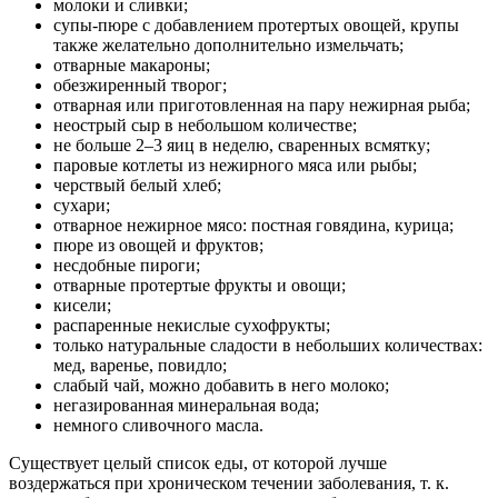
молоки и сливки;
супы-пюре с добавлением протертых овощей, крупы
также желательно дополнительно измельчать;
отварные макароны;
обезжиренный творог;
отварная или приготовленная на пару нежирная рыба;
неострый сыр в небольшом количестве;
не больше 2–3 яиц в неделю, сваренных всмятку;
паровые котлеты из нежирного мяса или рыбы;
черствый белый хлеб;
сухари;
отварное нежирное мясо: постная говядина, курица;
пюре из овощей и фруктов;
несдобные пироги;
отварные протертые фрукты и овощи;
кисели;
распаренные некислые сухофрукты;
только натуральные сладости в небольших количествах:
мед, варенье, повидло;
слабый чай, можно добавить в него молоко;
негазированная минеральная вода;
немного сливочного масла.
Существует целый список еды, от которой лучше
воздержаться при хроническом течении заболевания, т. к.