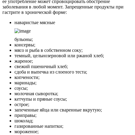
ее употребление может спровоцировать обострение
заболевания в любой момент. Запрещенные продукты при
гастрите в хронической форме:
наваристые мясные
бульоны;
консервы;
мясо и рыба в собственном соку;
темный, цельнозерновой или ржаной хлеб;
жареное;
свежий пшеничный хлеб;
сдоба и выпечка из слоеного теста;
копчености;
маринады;
соусы;
молочная сыворотка;
кетчупы и пряные соусы;
острое;
запеченные яйца или сваренные вкрутую;
приправы;
шоколад;
газированные напитки;
мороженое;