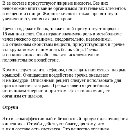
В ее составе присутствуют жирные кислоты. Без них
невозможно впитывание организмом питательных элементов
и веществ из пищи. Жирные кислоты также препятствуют
увеличению уровня сахара в крови.
Гречка содержит белок, также в ней присутствует порядка
18 аминокислот. Они играют значимую роль в метаболизме
человеческого организма, следовательно, незаменимы.
По отдельным свойствам веществ, присутствующих в гречке,
эта крупа может напоминать белок яйца. Гречка
и на кишечник способна оказать исключительно
положительное воздействие.
Крупу следует залить кефиром, после дать настояться, накрыв
крышкой. Очищающее воздействие гречка оказывает
и на желудок. Описанный рецепт следует использовать для
приготовления завтрака. Гречка является ценнейшим
источником энергии и при этом эффективно очищает
организм от шлаков.
Отруби
Это высокоэффективный и безопасный продукт для очищения
кишечника. Отруби действуют благодаря тому, что
в их в составе есть клетчатка. Это вещество организм