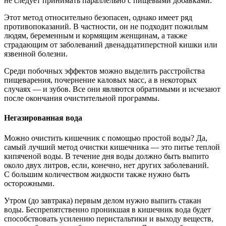
не следует принимать параллельно с пищевыми добавками.
Этот метод относительно безопасен, однако имеет ряд
противопоказаний. В частности, он не подходит пожилым
людям, беременным и кормящим женщинам, а также
страдающим от заболеваний двенадцатиперстной кишки или
язвенной болезни.
Среди побочных эффектов можно выделить расстройства
пищеварения, почернение каловых масс, а в некоторых
случаях — и зубов. Все они являются обратимыми и исчезают
после окончания очистительной программы.
Негазированная вода
Можно очистить кишечник с помощью простой воды? Да,
самый лучший метод очистки кишечника — это питье теплой
кипяченой воды. В течение дня воды должно быть выпито
около двух литров, если, конечно, нет других заболеваний.
С большим количеством жидкости также нужно быть
осторожными.
Утром (до завтрака) первым делом нужно выпить стакан
воды. Беспрепятственно проникшая в кишечник вода будет
способствовать усилению перистальтики и выходу веществ,