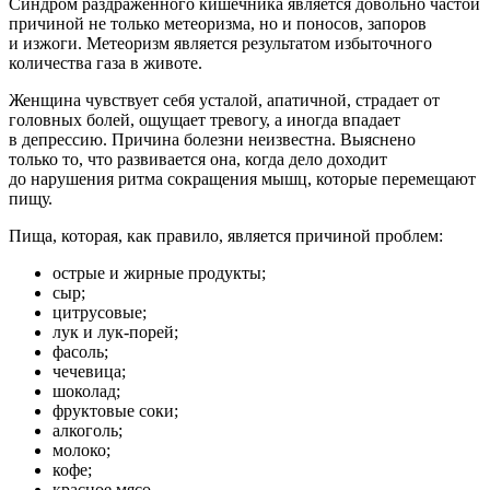
Синдром раздраженного кишечника является довольно частой
причиной не только метеоризма, но и поносов, запоров
и изжоги. Метеоризм является результатом избыточного
количества газа в животе.
Женщина чувствует себя усталой, апатичной, страдает от
головных болей, ощущает тревогу, а иногда впадает
в депрессию. Причина болезни неизвестна. Выяснено
только то, что развивается она, когда дело доходит
до нарушения ритма сокращения мышц, которые перемещают
пищу.
Пища, которая, как правило, является причиной проблем:
острые и жирные продукты;
сыр;
цитрусовые;
лук и лук-порей;
фасоль;
чечевица;
шоколад;
фруктовые соки;
алкоголь;
молоко;
кофе;
красное мясо.