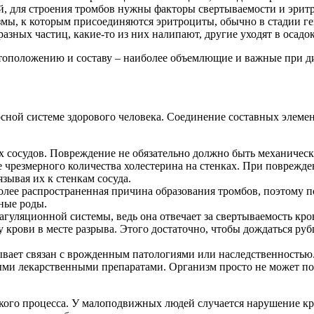
, для строения тромбов нужны факторы свертываемости и эритр
змы, к которым присоединяются эритроциты, обычно в стадии ге
зных частиц, какие-то из них налипают, другие уходят в осадок
тоположению и составу – наиболее объемлющие и важные при ди
осной системе здорового человека. Соединение составных элем
 сосудов. Повреждение не обязательно должно быть механическ
е чрезмерного количества холестерина на стенках. При поврежд
зывая их к стенкам сосуда.
олее распространенная причина образования тромбов, поэтому п
нные роды.
агуляционной системы, ведь она отвечает за свертываемость кро
 крови в месте разрыва. Этого достаточно, чтобы дождаться руб
ывает связан с врожденным патологиями или наследственностью.
ми лекарственными препаратами. Организм просто не может поня
откого процесса. У малоподвижных людей случается нарушение к