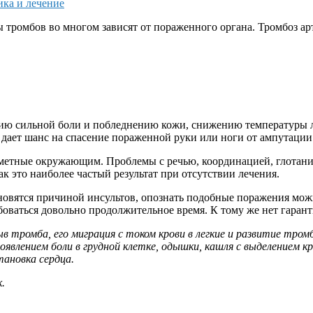
ка и лечение
ромбов во многом зависят от пораженного органа. Тромбоз арт
нию сильной боли и побледнению кожи, снижению температуры 
 дает шанс на спасение пораженной руки или ноги от ампутации
заметные окружающим. Проблемы с речью, координацией, глота
ак это наиболее частый результат при отсутствии лечения.
ановятся причиной инсультов, опознать подобные поражения можн
ваться довольно продолжительное время. К тому же нет гаранти
 тромба, его миграция с током крови в легкие и развитие тром
оявлением боли в грудной клетке, одышки, кашля с выделением к
тановка сердца.
.