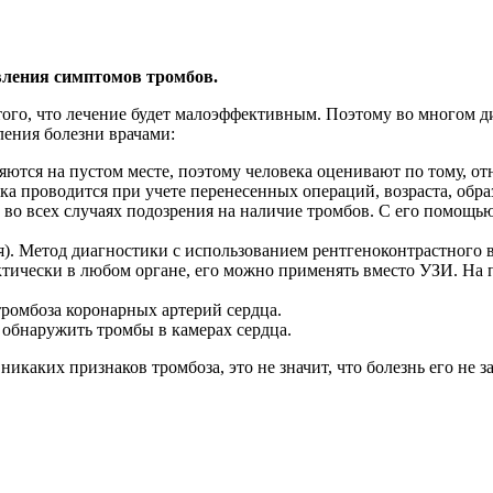
явления симптомов тромбов.
 того, что лечение будет малоэффективным. Поэтому во многом 
ления болезни врачами:
ются на пустом месте, поэтому человека оценивают по тому, отн
нка проводится при учете перенесенных операций, возраста, обр
 во всех случаях подозрения на наличие тромбов. С его помощью
. Метод диагностики с использованием рентгеноконтрастного ве
тически в любом органе, его можно применять вместо УЗИ. На п
тромбоза коронарных артерий сердца.
 обнаружить тромбы в камерах сердца.
каких признаков тромбоза, это не значит, что болезнь его не за