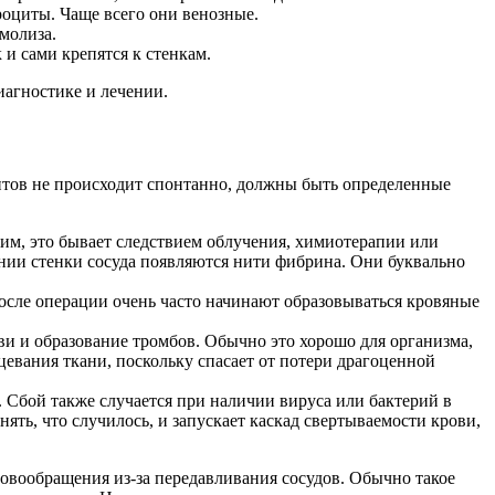
оциты. Чаще всего они венозные.
молиза.
 и сами крепятся к стенкам.
агностике и лечении.
ентов не происходит спонтанно, должны быть определенные
им, это бывает следствием облучения, химиотерапии или
ении стенки сосуда появляются нити фибрина. Они буквально
осле операции очень часто начинают образовываться кровяные
ви и образование тромбов. Обычно это хорошо для организма,
цевания ткани, поскольку спасает от потери драгоценной
 Сбой также случается при наличии вируса или бактерий в
ть, что случилось, и запускает каскад свертываемости крови,
ровообращения из-за передавливания сосудов. Обычно такое