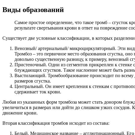
Виды образований
Самое простое определение, что такое тромб – сгусток кр
результате свертывания крови в ответ на повреждение со
Существует две условные классификации, в которых разделени
Венозный/ артериальный/ микроциркуляторный. Эти виды т
Тромбоз – это первичное место образования сгустка, он
довольно существенную разницу, к примеру, венозный сгус
Пристеночный. Одни из сегментов прикреплен к стенке с
блуждающих сгустков. Такое наслоение может быть разн
Выстилающий. Тромбообразование происходит по всему ди
размеров сгустка.
Центральный. Он имеет крепления к стенкам с противопо
сдерживает ток крови.
Любая из указанных форм тромбоза может стать донором блужд
увеличиться в размерах или дойти до слишком узких сосудов.
движение крови.
Вторая классификация тромбов исходит из состава:
Белый. Медицинское название – агглютинационный. Его б