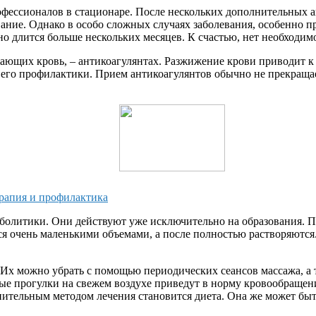
фессионалов в стационаре. После нескольких дополнительных а
вание. Однако в особо сложных случаях заболевания, особенно п
но длится больше нескольких месяцев. К счастью, нет необходимо
ающих кровь, – антикоагулянтах. Разжижение крови приводит к 
я его профилактики. Прием антикоагулянтов обычно не прекращае
рапия и профилактика
олитики. Они действуют уже исключительно на образования. По
ся очень маленькими объемами, а после полностью растворяютс
 Их можно убрать с помощью периодических сеансов массажа, а
ные прогулки на свежем воздухе приведут в норму кровообращен
нительным методом лечения становится диета. Она же может быт