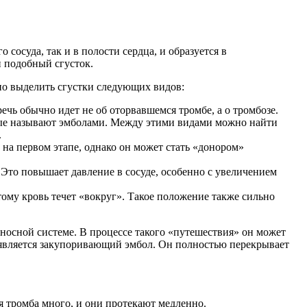
 сосуда, так и в полости сердца, и образуется в
н подобный сгусток.
но выделить сгустки следующих видов:
ечь обычно идет не об оторвавшемся тромбе, а о тромбозе.
торые называют эмболами. Между этими видами можно найти
.
на первом этапе, однако он может стать «донором»
 Это повышает давление в сосуде, особенно с увеличением
ому кровь течет «вокруг». Такое положение также сильно
носной системе. В процессе такого «путешествия» он может
, является закупоривающий эмбол. Он полностью перекрывает
я тромба много, и они протекают медленно.