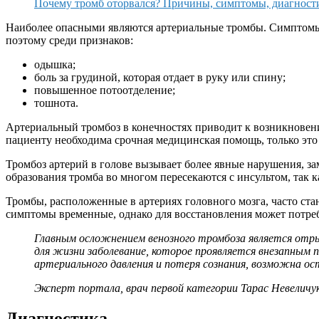
Почему тромб оторвался? Причины, симптомы, диагности
Наиболее опасными являются артериальные тромбы. Симптомы т
поэтому среди признаков:
одышка;
боль за грудиной, которая отдает в руку или спину;
повышенное потоотделение;
тошнота.
Артериальный тромбоз в конечностях приводит к возникнове
пациенту необходима срочная медицинская помощь, только это
Тромбоз артерий в голове вызывает более явные нарушения, 
образования тромба во многом пересекаются с инсультом, так к
Тромбы, расположенные в артериях головного мозга, часто ст
симптомы временные, однако для восстановления может потребо
Главным осложнением венозного тромбоза является отрыв
для жизни заболевание, которое проявляется внезапным п
артериального давления и потеря сознания, возможна ос
Эксперт портала, врач первой категории Тарас Невеличук
Диагностика