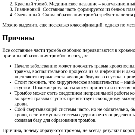
Красный тромб. Медицинское название – коагуляционный
Гиалиновый. Составная часть формируется из белков пла
Смешанный. Схема образования тромба требует наличия ра
Можно выделить еще несколько классификаций, однако по мес
Причины
Все составные части тромба свободно передвигаются в кровен
причины образования тромбов в сосудах:
Начало заболеванию может положить травма кровеносных
травмы, воспалительного процесса из-за инфекций и даж
«цепляют» первые составляющие будущего сгустка, привя
Стоит помнить, что хирургическое вмешательство – наиб
сгустки. Похожие результаты могут принести и естестве
Тромбоз может стать следствием неправильной работы ко
во время травмы сгусток препятствует свободному выходу
крови.
Сбой свертывающей системы часто, но не обязательно, б
крови, если иммунная система сдерживается определенны
создавая базу для образования тромбов.
Причина, почему образуются тромбы, не всегда результат кор