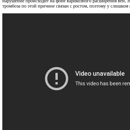
нарушение происходит на фоне варикозного расширения вен, л
тромбоза по этой причине связан с ростом, поэтому у слишком