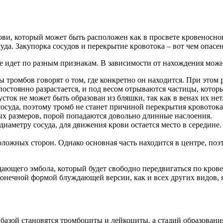
ови, который может быть расположен как в просвете кровеносного
суда. Закупорка сосудов и перекрытие кровотока – вот чем опасе
е идет по разным признакам. В зависимости от нахождения мож
ромбов говорят о том, где конкретно он находится. При этом р
о постоянно разрастается, и под весом отрываются частицы, ко
ток не может быть образован из бляшки, так как в венах их нет
осуда, поэтому тромб не станет причиной перекрытия кровотока 
ых размеров, порой попадаются довольно длинные наслоения.
аметру сосуда, для движения крови остается место в середине.
ложных сторон. Однако основная часть находится в центре, поэт
ающего эмбола, который будет свободно передвигаться по крове
 Конечной формой блуждающей версии, как и всех других видов
азой становятся тромбоциты и лейкоциты, а стадий образовани