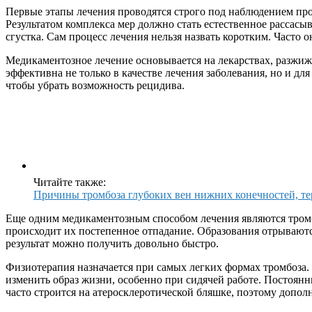
Первые этапы лечения проводятся строго под наблюдением про
Результатом комплекса мер должно стать естественное рассасы
сгустка. Сам процесс лечения нельзя назвать коротким. Часто о
Медикаментозное лечение основывается на лекарствах, разжиж
эффективна не только в качестве лечения заболевания, но и дл
чтобы убрать возможность рецидива.
Читайте также:
Причины тромбоза глубоких вен нижних конечностей, те
Еще одним медикаментозным способом лечения являются тромб
происходит их постепенное отпадание. Образования отрывают
результат можно получить довольно быстро.
Физиотерапия назначается при самых легких формах тромбоза.
изменить образ жизни, особенно при сидячей работе. Постоян
часто строится на атеросклеротической бляшке, поэтому допол