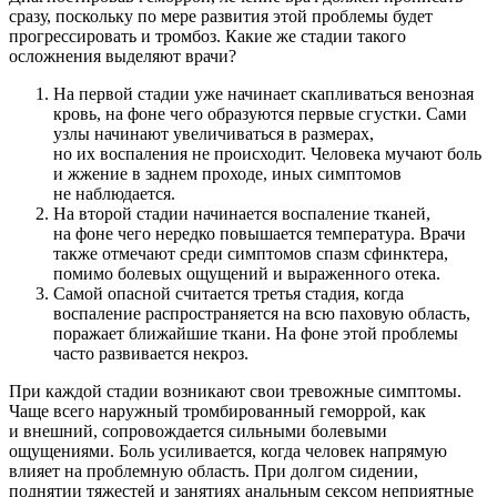
сразу, поскольку по мере развития этой проблемы будет
прогрессировать и тромбоз. Какие же стадии такого
осложнения выделяют врачи?
На первой стадии уже начинает скапливаться венозная
кровь, на фоне чего образуются первые сгустки. Сами
узлы начинают увеличиваться в размерах,
но их воспаления не происходит. Человека мучают боль
и жжение в заднем проходе, иных симптомов
не наблюдается.
На второй стадии начинается воспаление тканей,
на фоне чего нередко повышается температура. Врачи
также отмечают среди симптомов спазм сфинктера,
помимо болевых ощущений и выраженного отека.
Самой опасной считается третья стадия, когда
воспаление распространяется на всю паховую область,
поражает ближайшие ткани. На фоне этой проблемы
часто развивается некроз.
При каждой стадии возникают свои тревожные симптомы.
Чаще всего наружный тромбированный геморрой, как
и внешний, сопровождается сильными болевыми
ощущениями. Боль усиливается, когда человек напрямую
влияет на проблемную область. При долгом сидении,
поднятии тяжестей и занятиях анальным сексом неприятные