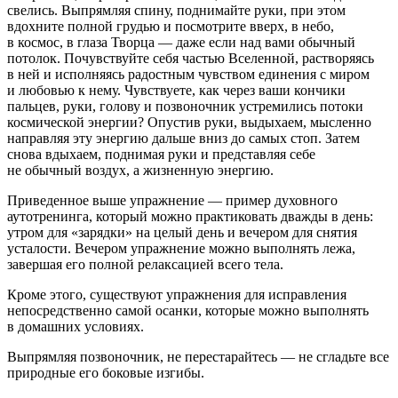
свелись. Выпрямляя спину, поднимайте руки, при этом
вдохните полной грудью и посмотрите вверх, в небо,
в космос, в глаза Творца — даже если над вами обычный
потолок. Почувствуйте себя частью Вселенной, растворяясь
в ней и исполняясь радостным чувством единения с миром
и любовью к нему. Чувствуете, как через ваши кончики
пальцев, руки, голову и позвоночник устремились потоки
космической энергии? Опустив руки, выдыхаем, мысленно
направляя эту энергию дальше вниз до самых стоп. Затем
снова вдыхаем, поднимая руки и представляя себе
не обычный воздух, а жизненную энергию.
Приведенное выше упражнение — пример духовного
аутотренинга, который можно практиковать дважды в день:
утром для «зарядки» на целый день и вечером для снятия
усталости. Вечером упражнение можно выполнять лежа,
завершая его полной релаксацией всего тела.
Кроме этого, существуют упражнения для исправления
непосредственно самой осанки, которые можно выполнять
в домашних условиях.
Выпрямляя позвоночник, не перестарайтесь — не сгладьте все
природные его боковые изгибы.