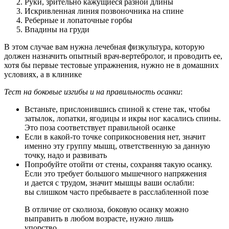
Руки, зрительно кажущиеся разной длины
Искривленная линия позвоночника на спине
Реберные и лопаточные горбы
Впадины на груди
В этом случае вам нужна лечебная физкультура, которую
должен назначить опытный врач-вертебролог, и проводить ее,
хотя бы первые тестовые упражнения, нужно не в домашних
условиях, а в клинике
Тест на боковые изгибы и на правильность осанки
:
Встаньте, прислонившись спиной к стене так, чтобы
затылок, лопатки, ягодицы и икры ног касались спины.
Это поза соответствует правильной осанке
Если в какой-то точке соприкосновения нет, значит
именно эту группу мышц, ответственную за данную
точку, надо и развивать
Попробуйте отойти от стены, сохраняя такую осанку.
Если это требует большого мышечного напряжения
и дается с трудом, значит мышцы ваши ослабли:
вы слишком часто пребываете в расслабленной позе
В отличие от сколиоза, боковую осанку можно
выправить в любом возрасте, нужно лишь
упорство.