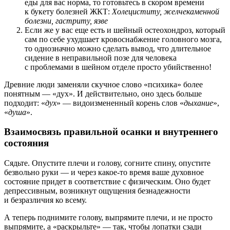
еды для вас норма, то готовьтесь в скором времени
к букету болезней ЖКТ:
Холециститу, желчекаменной
болезни, гастриту, язве
Если же у вас еще есть и шейный остеохондроз, который
сам по себе ухудшает кровоснабжение головного мозга,
то однозначно можно сделать вывод, что длительное
сидение в неправильной позе для человека
с проблемами в шейном отделе просто убийственно!
Древние люди заменяли скучное слово «психика» более
понятным — «дух». И действительно, оно здесь больше
подходит: «
дух
» — видоизмененный корень слов «
дыхание
»,
«
душа
».
Взаимосвязь правильной осанки и внутреннего
состояния
Сядьте. Опустите плечи и голову, согните спину, опустите
безвольно руки — и через какое-то время ваше духовное
состояние придет в соответствие с физическим. Оно будет
депрессивным, возникнут ощущения безнадежности
и безразличия ко всему.
А теперь поднимите голову, выпрямите плечи, и не просто
выпрямите, а «раскрыльте» — так, чтобы лопатки сзади