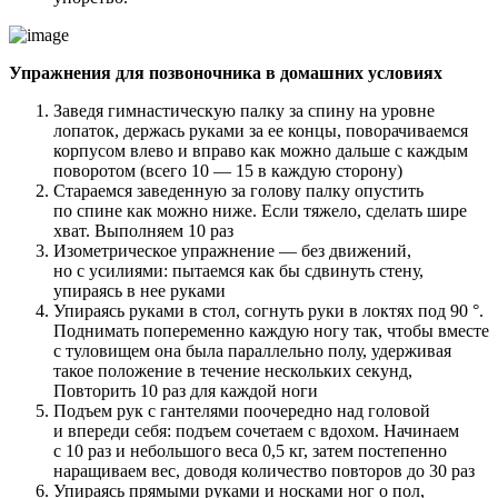
Упражнения для позвоночника в домашних условиях
Заведя гимнастическую палку за спину на уровне
лопаток, держась руками за ее концы, поворачиваемся
корпусом влево и вправо как можно дальше с каждым
поворотом (всего 10 — 15 в каждую сторону)
Стараемся заведенную за голову палку опустить
по спине как можно ниже. Если тяжело, сделать шире
хват. Выполняем 10 раз
Изометрическое упражнение — без движений,
но с усилиями: пытаемся как бы сдвинуть стену,
упираясь в нее руками
Упираясь руками в стол, согнуть руки в локтях под 90 °.
Поднимать попеременно каждую ногу так, чтобы вместе
с туловищем она была параллельно полу, удерживая
такое положение в течение нескольких секунд,
Повторить 10 раз для каждой ноги
Подъем рук с гантелями поочередно над головой
и впереди себя: подъем сочетаем с вдохом. Начинаем
с 10 раз и небольшого веса 0,5 кг, затем постепенно
наращиваем вес, доводя количество повторов до 30 раз
Упираясь прямыми руками и носками ног о пол,