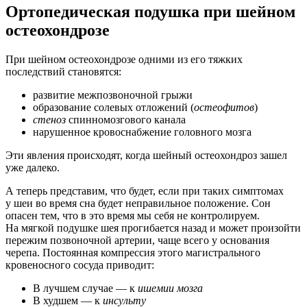
Ортопедическая подушка при шейном
остеохондрозе
При шейном остеохондрозе одними из его тяжких
последствий становятся:
развитие межпозвоночной грыжи
образование солевых отложений (
остеофитов
)
стеноз
спинномозгового канала
нарушенное кровоснабжение головного мозга
Эти явления происходят, когда шейный остеохондроз зашел
уже далеко.
А теперь представим, что будет, если при таких симптомах
у шеи во время сна будет неправильное положение. Сон
опасен тем, что в это время мы себя не контролируем.
На мягкой подушке шея прогибается назад и может произойти
пережим позвоночной артерии, чаще всего у основания
черепа. Постоянная компрессия этого магистрального
кровеносного сосуда приводит:
В лучшем случае — к
ишемии мозга
В худшем — к
инсульту