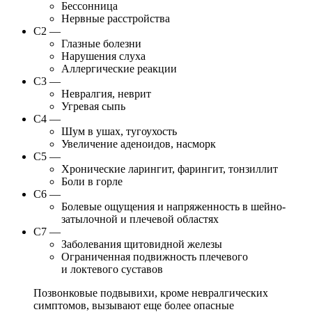
Бессонница
Нервные расстройства
С2 —
Глазные болезни
Нарушения слуха
Аллергические реакции
С3 —
Невралгия, неврит
Угревая сыпь
С4 —
Шум в ушах, тугоухость
Увеличение аденоидов, насморк
С5 —
Хронические ларингит, фарингит, тонзиллит
Боли в горле
С6 —
Болевые ощущения и напряженность в шейно-
затылочной и плечевой областях
С7 —
Заболевания щитовидной железы
Ограниченная подвижность плечевого
и локтевого суставов
Позвонковые подвывихи, кроме невралгических
симптомов, вызывают еще более опасные