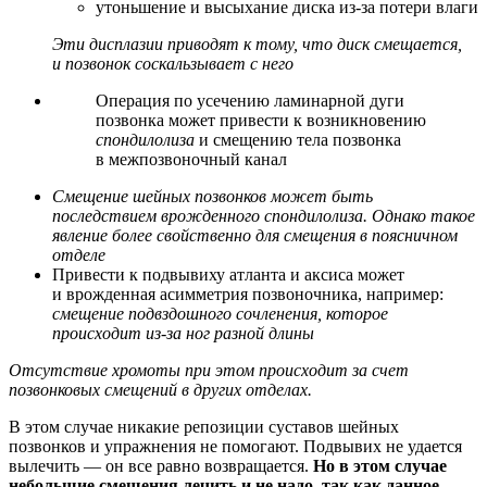
утоньшение и высыхание диска из-за потери влаги
Эти дисплазии приводят к тому, что диск смещается,
и позвонок соскальзывает с него
Операция по усечению ламинарной дуги
позвонка может привести к возникновению
спондилолиза
и смещению тела позвонка
в межпозвоночный канал
Смещение шейных позвонков может быть
последствием врожденного спондилолиза. Однако такое
явление более свойственно для смещения в поясничном
отделе
Привести к подвывиху атланта и аксиса может
и врожденная асимметрия позвоночника, например:
смещение подвздошного сочленения, которое
происходит из-за ног разной длины
Отсутствие хромоты при этом происходит за счет
позвонковых смещений в других отделах.
В этом случае никакие репозиции суставов шейных
позвонков и упражнения не помогают. Подвывих не удается
вылечить — он все равно возвращается.
Но в этом случае
небольшие смещения лечить и не надо, так как данное